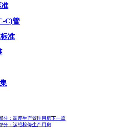
标准
-C)管
算标准
准
图集
 第1部分：调度生产管理用房
下一篇
 第3部分：运维检修生产用房