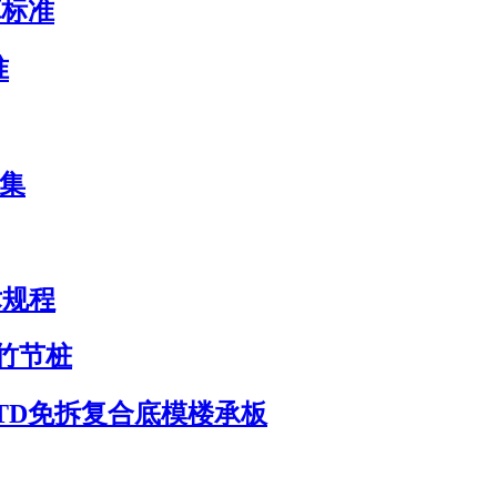
算标准
准
图集
术规程
土竹节桩
YTD免拆复合底模楼承板