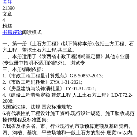
关注
21390
文章
4
粉丝
书籍
评论
阅读模式
一、第一册《土石方工程》(以下简称本册),包括土方工程、石
方工程、盖挖土石方工程,共三章。
二、本册适用于《陕西省市政工程消耗量定额》其他专业册
(专业册中指明不适用的除外)。 浏览专
三、本册编制依据:
1.《市政工程工程量计算规范》GB 50857-2013;
2.《市政工程消耗量》ZYA 1-31-2021;
3.《房屋建筑与装饰消耗量》TY 01-31-2021;
4.《建设工程劳动定额 建筑工程 人工土石方工程》LD/T72.2-
2008;
5.国家法律、法规,国家标准规范;
6.有代表性的工程设计施工资料,现行设计规范、施工验收规范
操作规程及标准图集;
7.我省及相关省、市、行业现行的市政预算定额及基础资料。
四、沟槽、基坑、平整场地和一般土石方的划分:底宽7m以内,