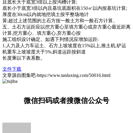
且底长大于底宽3倍以上按沟槽计算;
底长小于底宽3倍以内且基坑底面积在150㎡以内按基坑计算;
厚度在30cm以内就地挖填土按平整场地计
算;超过上述范围的土石方按一般土方和一般石方计算。
五、土石方运距应以挖方重心至填方重心或弃方重心最近距离
计算,挖方重心、填方重心,弃方重心按
施工组织设计确定。如遇下列情况应增加运距:
1.人力及人力车运土、石方上坡坡度在15%以上,推土机,铲运
机重车上坡坡度大于5%,斜道运距按斜道
长度乘以下表系数。
文件下载
文章源自图集吧-https://www.tanluxing.com/50016.html
微信扫码或者搜微信公众号