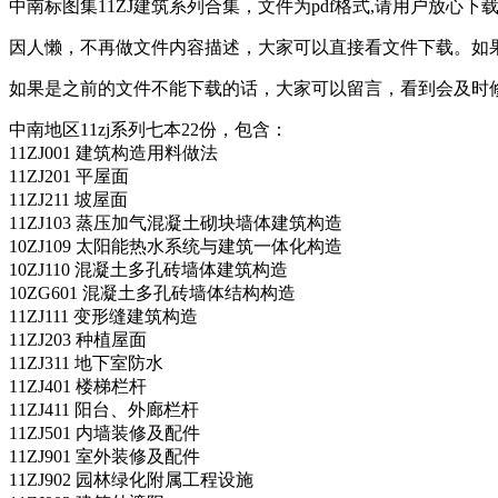
中南标图集11ZJ建筑系列合集，文件为pdf格式,请用户放心下载
因人懒，不再做文件内容描述，大家可以直接看文件下载。如
如果是之前的文件不能下载的话，大家可以留言，看到会及时
中南地区11zj系列七本22份，包含：
11ZJ001 建筑构造用料做法
11ZJ201 平屋面
11ZJ211 坡屋面
11ZJ103 蒸压加气混凝土砌块墙体建筑构造
10ZJ109 太阳能热水系统与建筑一体化构造
10ZJ110 混凝土多孔砖墙体建筑构造
10ZG601 混凝土多孔砖墙体结构构造
11ZJ111 变形缝建筑构造
11ZJ203 种植屋面
11ZJ311 地下室防水
11ZJ401 楼梯栏杆
11ZJ411 阳台、外廊栏杆
11ZJ501 内墙装修及配件
11ZJ901 室外装修及配件
11ZJ902 园林绿化附属工程设施