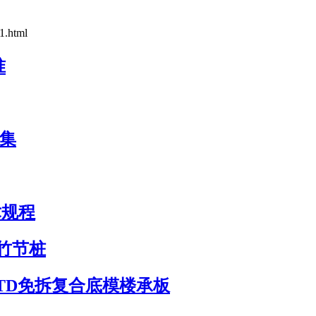
1.html
准
图集
术规程
土竹节桩
YTD免拆复合底模楼承板